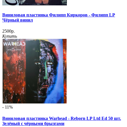
Виниловая пластинка Филипп Киркоров - Филипп LP
Чёрный винил
2500р.
Купить
- 11%
Виниловая пластинка Warhead - Reborn LP Ltd Ed 50 шт.
Зелёный с чёрными брызгами