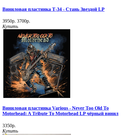
Виниловая пластинка Т-34 - Стань Звездой LP
3950р.
3700р.
Купить
Виниловая пластинка Various - Never Too Old To
Motorhead: A Tribute To Motorhead LP чёрный винил
3350р.
Купить