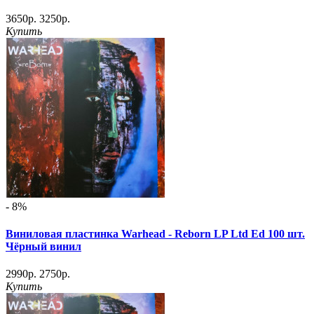
3650р.
3250р.
Купить
- 8%
Виниловая пластинка Warhead - Reborn LP Ltd Ed 100 шт.
Чёрный винил
2990р.
2750р.
Купить