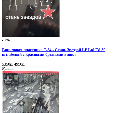
- 7%
Виниловая пластинка T-34 - Стань Звездой LP Ltd Ed 50
шт. Белый с красными брызгами винил
5350р.
4950р.
Купить