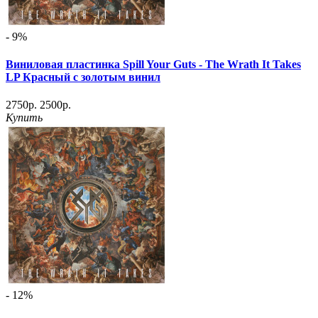
- 9%
Виниловая пластинка Spill Your Guts - The Wrath It Takes
LP Красный с золотым винил
2750р.
2500р.
Купить
- 12%