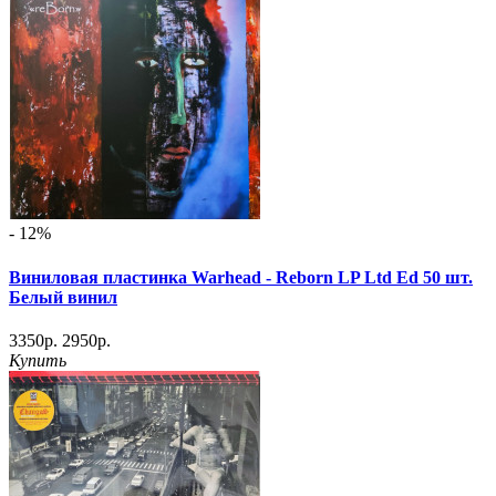
- 12%
Виниловая пластинка Warhead - Reborn LP Ltd Ed 50 шт.
Белый винил
3350р.
2950р.
Купить