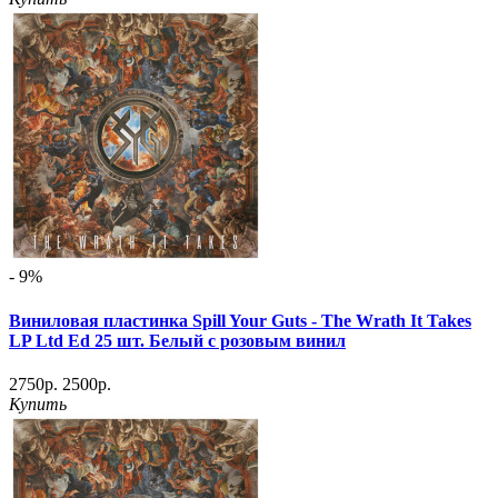
- 9%
Виниловая пластинка Spill Your Guts - The Wrath It Takes
LP Ltd Ed 25 шт. Белый с розовым винил
2750р.
2500р.
Купить