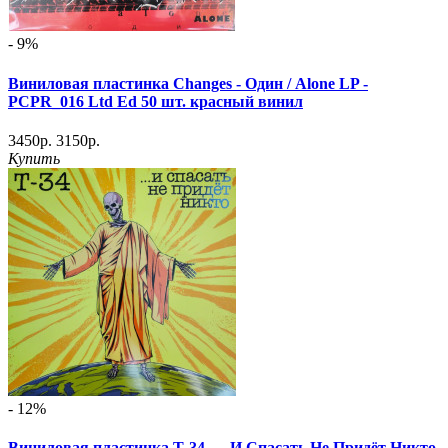
- 9%
Виниловая пластинка Changes - Один / Alone LP -
PCPR_016 Ltd Ed 50 шт. красный винил
3450р.
3150р.
Купить
- 12%
Виниловая пластинка Т-34 - ...И Спасать Не Придёт Никто