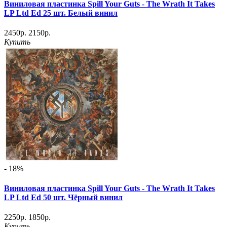
Виниловая пластинка Spill Your Guts - The Wrath It Takes
LP Ltd Ed 25 шт. Белый винил
2450р.
2150р.
Купить
- 18%
Виниловая пластинка Spill Your Guts - The Wrath It Takes
LP Ltd Ed 50 шт. Чёрный винил
2250р.
1850р.
Купить