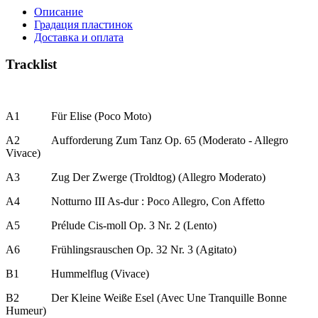
Описание
Градация пластинок
Доставка и оплата
Tracklist
A1
Für Elise (Poco Moto)
A2
Aufforderung Zum Tanz Op. 65 (Moderato - Allegro
Vivace)
A3
Zug Der Zwerge (Troldtog) (Allegro Moderato)
A4
Notturno III As-dur : Poco Allegro, Con Affetto
A5
Prélude Cis-moll Op. 3 Nr. 2 (Lento)
A6
Frühlingsrauschen Op. 32 Nr. 3 (Agitato)
B1
Hummelflug (Vivace)
B2
Der Kleine Weiße Esel (Avec Une Tranquille Bonne
Humeur)