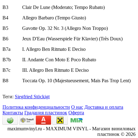
B3
Clair De Lune (Moderato; Tempo Rubato)
B4
Allegro Barbaro (Tempo Giusto)
B5
Gavotte Op. 32 Nr. 3 (Allegro Non Troppo)
B6
Jeux D'Eau (Wasserspiele Für Klavier) (Très Doux)
B7a
I. Allegro Ben Ritmato E Deciso
B7b
II. Andante Con Moto E Poco Rubato
B7c
III. Allegro Ben Ritmato E Deciso
B8
Toccata Op. 10 (Majestueusement, Mais Pas Trop Lent)
Теги:
Siegfried Stöckigt
Политика конфиденциальности
О нас
Доставка и оплата
Контакты
Градация пластинок
Оферта
maximumvinyl.ru - MAXIMUM VINYL - Магазин виниловых
пластинок © 2026