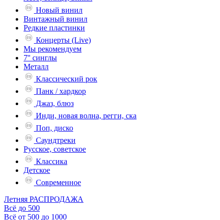
Новый винил
Винтажный винил
Редкие пластинки
Концерты (Live)
Мы рекомендуем
7'' синглы
Металл
Классический рок
Панк / хардкор
Джаз, блюз
Инди, новая волна, регги, ска
Поп, диско
Саундтреки
Русское, советское
Классика
Детское
Современное
Летняя РАСПРОДАЖА
Всё до 500
Всё от 500 до 1000