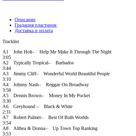
Описание
Градация пластинок
Доставка и оплата
Tracklist
A1 John Holt– Help Me Make It Through The Night
3:05
A2 Typically Tropical– Barbados
3:44
A3 Jimmy Cliff– Wonderful World Beautiful People
3:10
A4 Johnny Nash– Reggae On Broadway
3:58
A5 Dennis Brown– Money In My Pocket
3:30
A6 Greyhound – Black & White
2:31
A7 Robert Palmer– Best Of Both Worlds
3:54
A8 Althea & Donna– Up Town Top Ranking
3:53