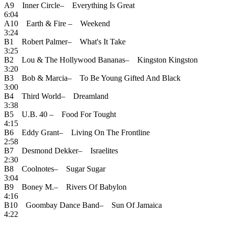
A9 Inner Circle– Everything Is Great
6:04
A10 Earth & Fire – Weekend
3:24
B1 Robert Palmer– What's It Take
3:25
B2 Lou & The Hollywood Bananas– Kingston Kingston
3:20
B3 Bob & Marcia– To Be Young Gifted And Black
3:00
B4 Third World– Dreamland
3:38
B5 U.B. 40 – Food For Tought
4:15
B6 Eddy Grant– Living On The Frontline
2:58
B7 Desmond Dekker– Israelites
2:30
B8 Coolnotes– Sugar Sugar
3:04
B9 Boney M.– Rivers Of Babylon
4:16
B10 Goombay Dance Band– Sun Of Jamaica
4:22