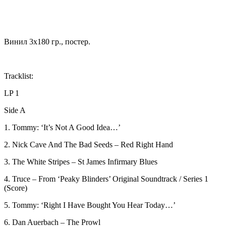
Винил 3х180 гр., постер.
Tracklist:
LP 1
Side A
1. Tommy: ‘It’s Not A Good Idea…’
2. Nick Cave And The Bad Seeds – Red Right Hand
3. The White Stripes – St James Infirmary Blues
4. Truce – From ‘Peaky Blinders’ Original Soundtrack / Series 1
(Score)
5. Tommy: ‘Right I Have Bought You Hear Today…’
6. Dan Auerbach – The Prowl