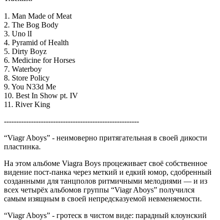
1. Man Made of Meat
2. The Bog Body
3. Uno lI
4. Pyramid of Health
5. Dirty Boyz
6. Medicine for Horses
7. Waterboy
8. Store Policy
9. You N33d Me
10. Best In Show pt. IV
11. River King
-------------------------------------------------------
“Viagr Aboys” - неимоверно притягательная в своей дикости
пластинка.
На этом альбоме Viagra Boys процеживает своё собственное
видение пост-панка через меткий и едкий юмор, сдобренный
созданными для танцполов ритмичными мелодиями — и из
всех четырёх альбомов группы “Viagr Aboys” получился
самым изящным в своей непредсказуемой невменяемости.
“Viagr Aboys” - гротеск в чистом виде: парадный клоунский