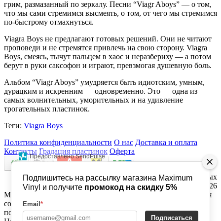
грим, размазанный по зеркалу. Песни “Viagr Aboys” — о том,
что мы сами стремимся высмеять, о том, от чего мы стремимся
по-быстрому отмахнуться.
Viagra Boys не предлагают готовых решений. Они не читают
проповеди и не стремятся привлечь на свою сторону. Viagra
Boys, смеясь, тычут пальцем в хаос и неразбериху — а потом
берут в руки саксофон и играют, превзмогая душевную боль.
Альбом “Viagr Aboys” умудряется быть идиотским, умным,
дурацким и искренним — одновременно. Это — одна из
самых волнительных, уморительных и на удивление
трогательных пластинок.
Теги:
Viagra Boys
Политика конфиденциальности
О нас
Доставка и оплата
Контакты
Градация пластинок
Оферта
Предоставлено SendPulse
maximumvinyl.ru - MAXIMUM VINYL - Магазин виниловых
Подпишитесь на рассылку магазина Maximum
пластинок © 2026
Vinyl и получите
промокод на скидку 5%
Мы используем файлы cookie и аналогичные технологии для
сохранения ваших предпочтений и анализа действий
Email
*
посетителей сайта с целью улучшения работы сервиса.
Подписаться