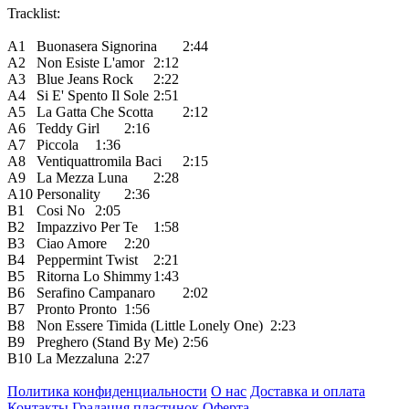
Tracklist:
A1
Buonasera Signorina
2:44
A2
Non Esiste L'amor
2:12
A3
Blue Jeans Rock
2:22
A4
Si E' Spento Il Sole
2:51
A5
La Gatta Che Scotta
2:12
A6
Teddy Girl
2:16
A7
Piccola
1:36
A8
Ventiquattromila Baci
2:15
A9
La Mezza Luna
2:28
A10
Personality
2:36
B1
Cosi No
2:05
B2
Impazzivo Per Te
1:58
B3
Ciao Amore
2:20
B4
Peppermint Twist
2:21
B5
Ritorna Lo Shimmy
1:43
B6
Serafino Campanaro
2:02
B7
Pronto Pronto
1:56
B8
Non Essere Timida (Little Lonely One)
2:23
B9
Preghero (Stand By Me)
2:56
B10
La Mezzaluna
2:27
Политика конфиденциальности
О нас
Доставка и оплата
Контакты
Градация пластинок
Оферта