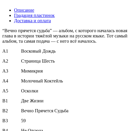
Описание
Градация пластинок
Доставка и оплата
“Вечно прячется судьба” — альбом, с которого началась новая
глава в истории тяжёлой музыки на русском языке. Тот самый
альбом, та самая подача — с него всё началось.
A1
Восковый Дождь
A2
Страница Шесть
A3
Мимикрия
A4
Молочный Коктейль
A5
Осколки
B1
Две Жизни
B2
Вечно Прячется Судьба
B3
59
B4
Не Отсюда