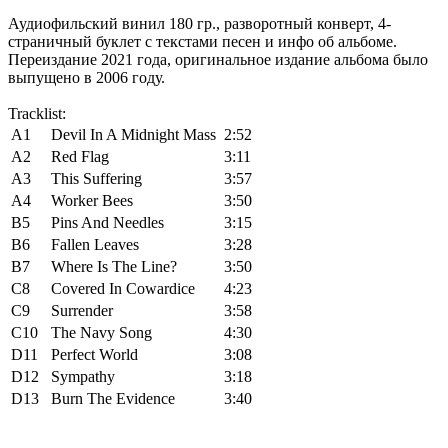
Аудиофильский винил 180 гр., разворотный конверт, 4-
страничный буклет с текстами песен и инфо об альбоме.
Переиздание 2021 года, оригинальное издание альбома было
выпущено в 2006 году.
Tracklist:
A1
Devil In A Midnight Mass
2:52
A2
Red Flag
3:11
A3
This Suffering
3:57
A4
Worker Bees
3:50
B5
Pins And Needles
3:15
B6
Fallen Leaves
3:28
B7
Where Is The Line?
3:50
C8
Covered In Cowardice
4:23
C9
Surrender
3:58
C10
The Navy Song
4:30
D11
Perfect World
3:08
D12
Sympathy
3:18
D13
Burn The Evidence
3:40