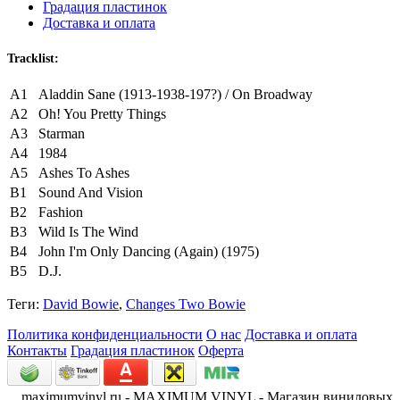
Градация пластинок
Доставка и оплата
Tracklist:
A1
Aladdin Sane (1913-1938-197?) / On Broadway
A2
Oh! You Pretty Things
A3
Starman
A4
1984
A5
Ashes To Ashes
B1
Sound And Vision
B2
Fashion
B3
Wild Is The Wind
B4
John I'm Only Dancing (Again) (1975)
B5
D.J.
Теги:
David Bowie
,
Changes Two Bowie
Политика конфиденциальности
О нас
Доставка и оплата
Контакты
Градация пластинок
Оферта
maximumvinyl.ru - MAXIMUM VINYL - Магазин виниловых