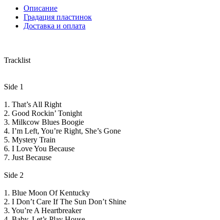
Описание
Градация пластинок
Доставка и оплата
Tracklist
Side 1
1. That’s All Right
2. Good Rockin’ Tonight
3. Milkcow Blues Boogie
4. I’m Left, You’re Right, She’s Gone
5. Mystery Train
6. I Love You Because
7. Just Because
Side 2
1. Blue Moon Of Kentucky
2. I Don’t Care If The Sun Don’t Shine
3. You’re A Heartbreaker
4. Baby, Let’s Play House