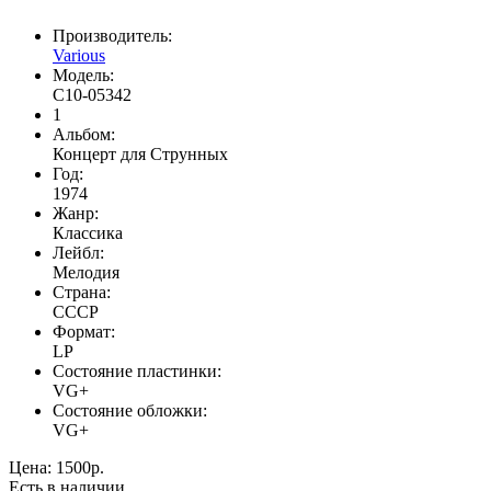
Производитель:
Various
Модель:
С10-05342
1
Альбом:
Концерт для Струнных
Год:
1974
Жанр:
Классика
Лейбл:
Мелодия
Страна:
CCCР
Формат:
LP
Состояние пластинки:
VG+
Состояние обложки:
VG+
Цена:
1500р.
Есть в наличии