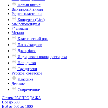
Новый винил
Винтажный винил
Редкие пластинки
Концерты (Live)
Мы рекомендуем
7'' синглы
Металл
Классический рок
Панк / хардкор
Джаз, блюз
Инди, новая волна, регги, ска
Поп, диско
Саундтреки
Русское, советское
Классика
Детское
Современное
Летняя РАСПРОДАЖА
Всё до 500
Всё от 500 до 1000