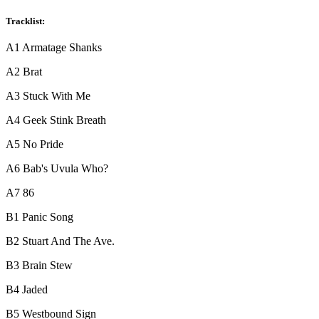
Tracklist:
A1
Armatage Shanks
A2
Brat
A3
Stuck With Me
A4
Geek Stink Breath
A5
No Pride
A6
Bab's Uvula Who?
A7
86
B1
Panic Song
B2
Stuart And The Ave.
B3
Brain Stew
B4
Jaded
B5
Westbound Sign