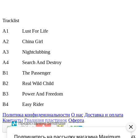
Tracklist
A1
Lust For Life
A2
China Girl
A3
Nightclubbing
A4
Search And Destroy
B1
The Passenger
B2
Real Wild Child
B3
Power And Freedom
B4
Easy Rider
Политика конфиденциальности
О нас
Доставка и оплата
Контакты
Градация пластинок
Оферта
Предоставлено SendPulse
maximumvinyl.ru - MAXIMUM VINYL - Магазин виниловых
Подпишитесь на рассылку магазина Maximum