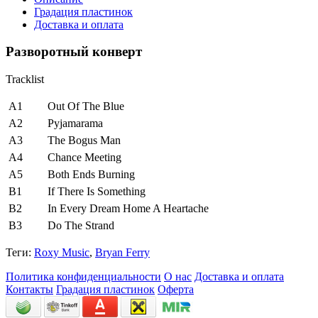
Градация пластинок
Доставка и оплата
Разворотный конверт
Tracklist
A1
Out Of The Blue
A2
Pyjamarama
A3
The Bogus Man
A4
Chance Meeting
A5
Both Ends Burning
B1
If There Is Something
B2
In Every Dream Home A Heartache
B3
Do The Strand
Теги:
Roxy Music
,
Bryan Ferry
Политика конфиденциальности
О нас
Доставка и оплата
Контакты
Градация пластинок
Оферта