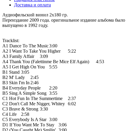
Доставка и оплата
Аудиофильский винил 2х180 гр.
Переиздание 2009 года. оригинальное издание альбома было
выпущено в 1992 году.
Tracklist:
A1 Dance To The Music
3:00
A2 I Want To Take You Higher
5:22
A3 Family Affair
3:09
A4 Thank You (Falettinme Be Mice Elf Again)
4:53
A5 I Get High On You
5:55
B1 Stand
3:05
B2 M' Lady
2:45
B3 Skin I'm In
2:46
B4 Everyday People
2:20
B5 Sing A Simple Song
3:55
C1 Hot Fun In The Summertime
2:37
C2 Don't Call Me Nigger, Whitey
6:02
C3 Brave & Strong
3:30
C4 Life
2:58
C5 Everybody Is A Star
3:00
D1 If You Want Me To Stay
3:06
D2 (You Caught Me) Smilin'
3:00