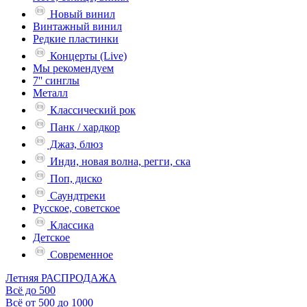
Новый винил
Винтажный винил
Редкие пластинки
Концерты (Live)
Мы рекомендуем
7'' синглы
Металл
Классический рок
Панк / хардкор
Джаз, блюз
Инди, новая волна, регги, ска
Поп, диско
Саундтреки
Русское, советское
Классика
Детское
Современное
Летняя РАСПРОДАЖА
Всё до 500
Всё от 500 до 1000