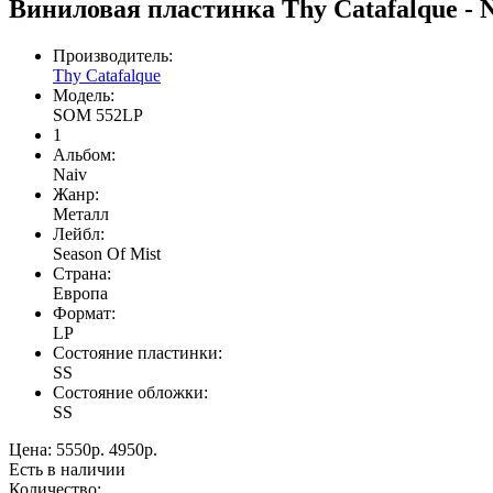
Виниловая пластинка Thy Catafalque -
Производитель:
Thy Catafalque
Модель:
SOM 552LP
1
Альбом:
Naiv
Жанр:
Meталл
Лейбл:
Season Of Mist
Страна:
Европа
Формат:
LP
Состояние пластинки:
SS
Состояние обложки:
SS
Цена:
5550р.
4950р.
Есть в наличии
Количество: