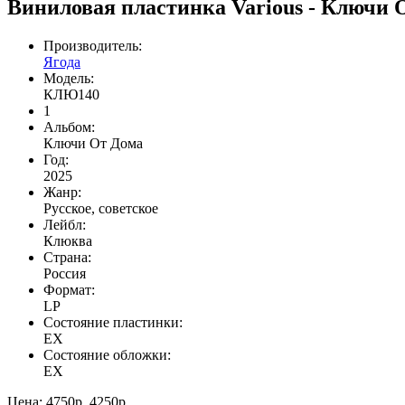
Виниловая пластинка Various - Ключи
Производитель:
Ягода
Модель:
КЛЮ140
1
Альбом:
Ключи От Дома
Год:
2025
Жанр:
Русское, советское
Лейбл:
Клюква
Страна:
Россия
Формат:
LP
Состояние пластинки:
EX
Состояние обложки:
EX
Цена:
4750р.
4250р.