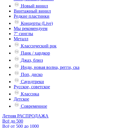
Новый винил
Винтажный винил
Редкие пластинки
Концерты (Live)
Мы рекомендуем
7'' синглы
Металл
Классический рок
Панк / хардкор
Джаз, блюз
Инди, новая волна, регги, ска
Поп, диско
Саундтреки
Русское, советское
Классика
Детское
Современное
Летняя РАСПРОДАЖА
Всё до 500
Всё от 500 до 1000