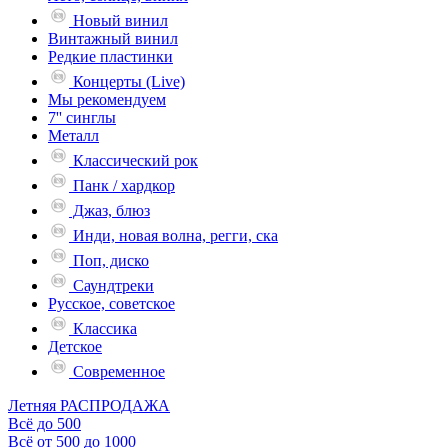
Новый винил
Винтажный винил
Редкие пластинки
Концерты (Live)
Мы рекомендуем
7'' синглы
Металл
Классический рок
Панк / хардкор
Джаз, блюз
Инди, новая волна, регги, ска
Поп, диско
Саундтреки
Русское, советское
Классика
Детское
Современное
Летняя РАСПРОДАЖА
Всё до 500
Всё от 500 до 1000