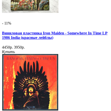
- 11%
Виниловая пластинка Iron Maiden - Somewhere In Time LP
1986 India (красные лейблы)
4450р.
3950р.
Купить