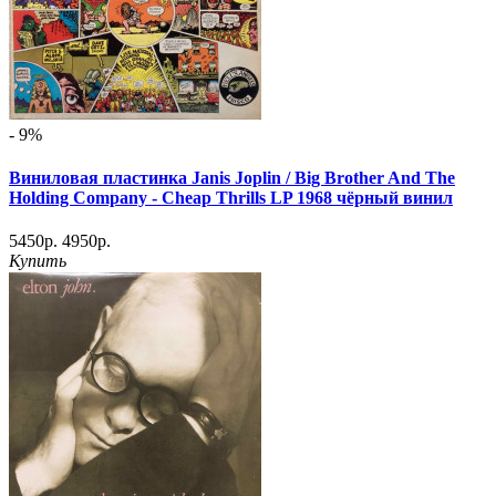
- 9%
Виниловая пластинка Janis Joplin / Big Brother And The
Holding Company - Cheap Thrills LP 1968 чёрный винил
5450р.
4950р.
Купить