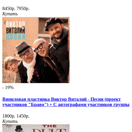
8450р.
7950р.
Купить
- 19%
Виниловая пластинка Виктор Виталий ‎- Песни (проект
участников "Браво") + С автографами участников группы
1800р.
1450р.
Купить