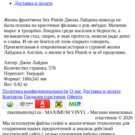
Доставка и оплата
Жизнь фронтмена Sex Pistols Джона Лайдона никогда не
была похожа на красочные фильмы о рок-звёздах. Мальчик
вырос в трущобах Лондона среди насилия и бедности, а
музыкантом стал, скорее, в знак протеста, нежели ради денег
и славы. И он не боится об этом открыто говорить.
Пронзительная и откровенная история о суровой жизни
Лайдона в Англии, о жизни в Sex Pistols и за её пределами.
Автор: Джон Лайдон
Количество страниц: 576
Переплет: Твердый
Формат: 168x241 мм
Вес: 0.82 кг
Политика конфиденциальности
О нас
Доставка и оплата
Контакты
Градация пластинок
Оферта
maximumvinyl.ru - MAXIMUM VINYL - Магазин виниловых
пластинок © 2026
Мы используем файлы cookie и аналогичные технологии для
сохранения ваших предпочтений и анализа действий
посетителей сайта с целью улучшения работы сервиса.