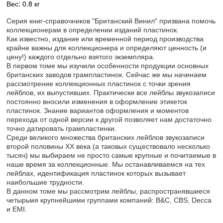
Вес: 0.8 кг
Серия книг-справочников "Британский Винил" призвана помочь
коллекционерам в определении изданий пластинок.
Как известно, издание или временной период производства
крайне важны для коллекционера и определяют ценность (и
цену!) каждого отдельно взятого экземпляра.
В первом томе мы изучили особенности продукции основных
британских заводов грампластинок. Сейчас же мы начинаем
рассмотрение коллекционных пластинок с точки зрения
лейблов, их выпустивших. Практически все лейблы звукозаписи
постоянно вносили изменения в оформление этикеток
пластинок. Знание вариантов оформления и моментов
перехода от одной версии к другой позволяет нам достаточно
точно датировать грампластинки.
Среди великого множества британских лейблов звукозаписи
второй половины XX века (а таковых существовало несколько
тысяч) мы выбираем не просто самые крупные и почитаемые в
наше время за коллекционные. Мы останавливаемся на тех
лейблах, идентификация пластинок которых вызывает
наибольшие трудности.
В данном томе мы рассмотрим лейблы, распространявшиеся
четырьмя крупнейшими группами компаний: В&С, CBS, Decca
и EMI.