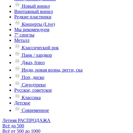
Новый винил
Винтажный винил
Редкие пластинки
Концерты (Live)
Мы рекомендуем
7'' синглы
Металл
Классический рок
Панк / хардкор
Джаз, блюз
Инди, новая волна, регги, ска
Поп, диско
Саундтреки
Русское, советское
Классика
Детское
Современное
Летняя РАСПРОДАЖА
Всё до 500
Всё от 500 до 1000