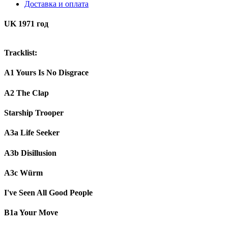
Доставка и оплата
UK 1971 год
Tracklist:
A1 Yours Is No Disgrace
A2 The Clap
Starship Trooper
A3a Life Seeker
A3b Disillusion
A3c Würm
I've Seen All Good People
B1a Your Move