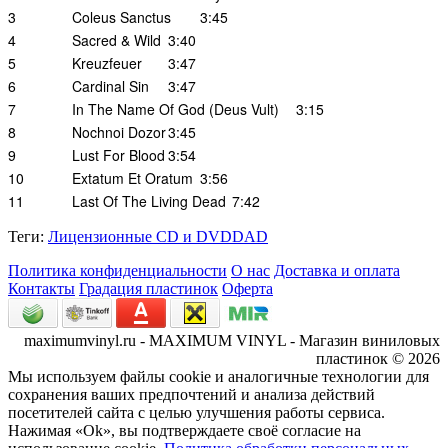
3
Coleus Sanctus
3:45
4
Sacred & Wild
3:40
5
Kreuzfeuer
3:47
6
Cardinal Sin
3:47
7
In The Name Of God (Deus Vult)
3:15
8
Nochnoi Dozor
3:45
9
Lust For Blood
3:54
10
Extatum Et Oratum
3:56
11
Last Of The Living Dead
7:42
Теги:
Лицензионные CD и DVDDAD
Политика конфиденциальности
О нас
Доставка и оплата
Контакты
Градация пластинок
Оферта
maximumvinyl.ru - MAXIMUM VINYL - Магазин виниловых
пластинок © 2026
Мы используем файлы cookie и аналогичные технологии для
сохранения ваших предпочтений и анализа действий
посетителей сайта с целью улучшения работы сервиса.
Нажимая «Ok», вы подтверждаете своё согласие на