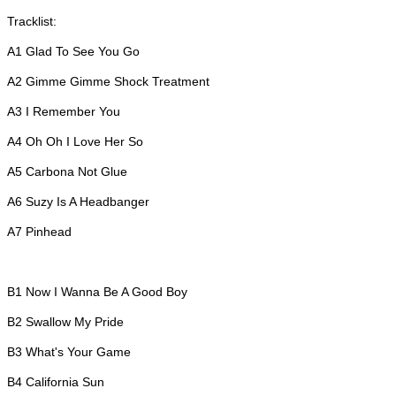
Tracklist:
A1 Glad To See You Go
A2 Gimme Gimme Shock Treatment
A3 I Remember You
A4 Oh Oh I Love Her So
A5 Carbona Not Glue
A6 Suzy Is A Headbanger
A7 Pinhead
B1 Now I Wanna Be A Good Boy
B2 Swallow My Pride
B3 What's Your Game
B4 California Sun