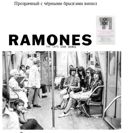
Прозрачный с чёрными брызгами винил