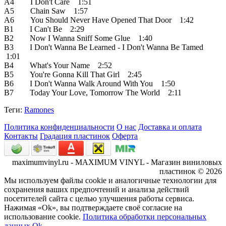
A4 I Don't Care 1:51
A5 Chain Saw 1:57
A6 You Should Never Have Opened That Door 1:42
B1 I Can't Be 2:29
B2 Now I Wanna Sniff Some Glue 1:40
B3 I Don't Wanna Be Learned - I Don't Wanna Be Tamed
1:01
B4 What's Your Name 2:52
B5 You're Gonna Kill That Girl 2:45
B6 I Don't Wanna Walk Around With You 1:50
B7 Today Your Love, Tomorrow The World 2:11
Теги:
Ramones
Политика конфиденциальности
О нас
Доставка и оплата
Контакты
Градация пластинок
Оферта
maximumvinyl.ru - MAXIMUM VINYL - Магазин виниловых
пластинок © 2026
Мы используем файлы cookie и аналогичные технологии для
сохранения ваших предпочтений и анализа действий
посетителей сайта с целью улучшения работы сервиса.
Нажимая «Ok», вы подтверждаете своё согласие на
использование cookie.
Политика обработки персональных
данных
Ok