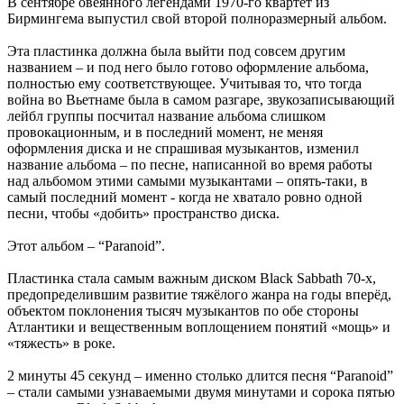
В сентябре овеянного легендами 1970-го квартет из
Бирмингема выпустил свой второй полноразмерный альбом.
Эта пластинка должна была выйти под совсем другим
названием – и под него было готово оформление альбома,
полностью ему соответствующее. Учитывая то, что тогда
война во Вьетнаме была в самом разгаре, звукозаписывающий
лейбл группы посчитал название альбома слишком
провокационным, и в последний момент, не меняя
оформления диска и не спрашивая музыкантов, изменил
название альбома – по песне, написанной во время работы
над альбомом этими самыми музыкантами – опять-таки, в
самый последний момент - когда не хватало ровно одной
песни, чтобы «добить» пространство диска.
Этот альбом – “Paranoid”.
Пластинка стала самым важным диском Black Sabbath 70-х,
предопределившим развитие тяжёлого жанра на годы вперёд,
объектом поклонения тысяч музыкантов по обе стороны
Атлантики и вещественным воплощением понятий «мощь» и
«тяжесть» в роке.
2 минуты 45 секунд – именно столько длится песня “Paranoid”
– стали самыми узнаваемыми двумя минутами и сорока пятью