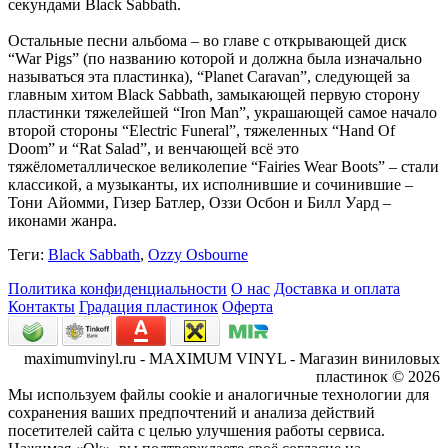
секундами Black Sabbath.
Остальные песни альбома – во главе с открывающей диск
“War Pigs” (по названию которой и должна была изначально
называться эта пластинка), “Planet Caravan”, следующей за
главным хитом Black Sabbath, замыкающей первую сторону
пластинки тяжелейшей “Iron Man”, украшающей самое начало
второй стороны “Electric Funeral”, тяжеленных “Hand Of
Doom” и “Rat Salad”, и венчающей всё это
тяжёлометаллическое великолепие “Fairies Wear Boots” – стали
классикой, а музыканты, их исполнившие и сочинившие –
Тони Айомми, Гизер Батлер, Оззи Осбон и Билл Уард –
иконами жанра.
Теги:
Black Sabbath
,
Ozzy Osbourne
Политика конфиденциальности
О нас
Доставка и оплата
Контакты
Градация пластинок
Оферта
maximumvinyl.ru - MAXIMUM VINYL - Магазин виниловых
Предоставлено SendPulse
пластинок © 2026
Мы используем файлы cookie и аналогичные технологии для
Подпишитесь на рассылку магазина Maximum
сохранения ваших предпочтений и анализа действий
Vinyl и получите
промокод на скидку 5%
посетителей сайта с целью улучшения работы сервиса.