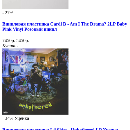
- 27%
Виниловая пластинка Cardi B - Am I The Drama? 2LP Baby
Pink Vinyl Розовый винил
7450р.
5450р.
Купить
- 34%
Уценка
Виниловая пластинка Lil Skies - Unbothered LP Уценка