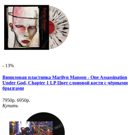
- 13%
Виниловая пластинка Marilyn Manson - One Assassination
Under God, Chapter 1 LP Цвет слоновой кости с чёрными
брызгами
7950р.
6950р.
Купить