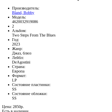
Производитель:
Bland, Bobby
Модель:
4620032919086
2
Альбом:
Two Steps From The Blues
Год:
2023
Жанр:
Джаз, блюз
Лейбл:
DeAgostini
Страна:
Европа
Формат:
LP
Состояние пластинки:
SS
Состояние обложки:
SS
Цена:
2850р.
Есть в наличии