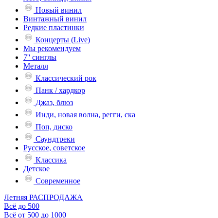
Новый винил
Винтажный винил
Редкие пластинки
Концерты (Live)
Мы рекомендуем
7'' синглы
Металл
Классический рок
Панк / хардкор
Джаз, блюз
Инди, новая волна, регги, ска
Поп, диско
Саундтреки
Русское, советское
Классика
Детское
Современное
Летняя РАСПРОДАЖА
Всё до 500
Всё от 500 до 1000