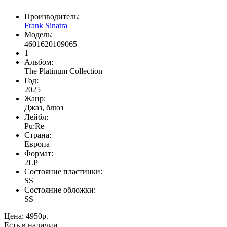
Производитель:
Frank Sinatra
Модель:
4601620109065
1
Альбом:
The Platinum Collection
Год:
2025
Жанр:
Джаз, блюз
Лейбл:
Pu:Re
Страна:
Европа
Формат:
2LP
Состояние пластинки:
SS
Состояние обложки:
SS
Цена:
4950р.
Есть в наличии