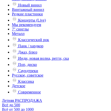
Новый винил
Винтажный винил
Редкие пластинки
Концерты (Live)
Мы рекомендуем
7'' синглы
Металл
Классический рок
Панк / хардкор
Джаз, блюз
Инди, новая волна, регги, ска
Поп, диско
Саундтреки
Русское, советское
Классика
Детское
Современное
Летняя РАСПРОДАЖА
Всё до 500
Всё от 500 до 1000