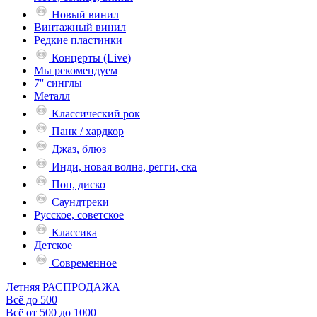
Новый винил
Винтажный винил
Редкие пластинки
Концерты (Live)
Мы рекомендуем
7'' синглы
Металл
Классический рок
Панк / хардкор
Джаз, блюз
Инди, новая волна, регги, ска
Поп, диско
Саундтреки
Русское, советское
Классика
Детское
Современное
Летняя РАСПРОДАЖА
Всё до 500
Всё от 500 до 1000