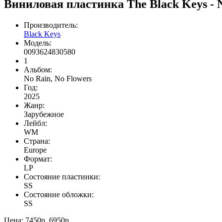
Виниловая пластинка The Black Keys - 
Производитель:
Black Keys
Модель:
0093624830580
1
Альбом:
No Rain, No Flowers
Год:
2025
Жанр:
Зарубежное
Лейбл:
WM
Страна:
Europe
Формат:
LP
Состояние пластинки:
SS
Состояние обложки:
SS
Цена:
7450р.
6950р.