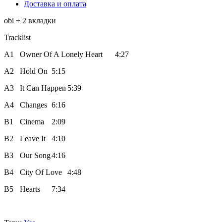
Доставка и оплата
obi + 2 вкладки
Tracklist
A1
Owner Of A Lonely Heart
4:27
A2
Hold On
5:15
A3
It Can Happen
5:39
A4
Changes
6:16
B1
Cinema
2:09
B2
Leave It
4:10
B3
Our Song
4:16
B4
City Of Love
4:48
B5
Hearts
7:34